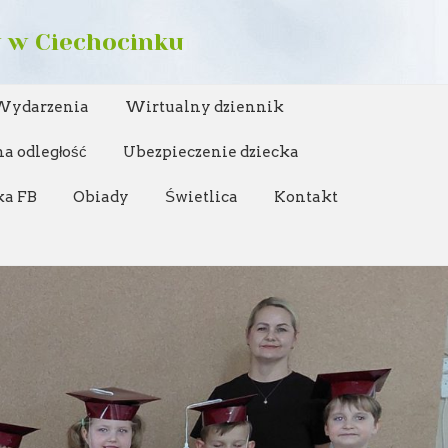
w w Ciechocinku
Wydarzenia
Wirtualny dziennik
a odległość
Ubezpieczenie dziecka
ka FB
Obiady
Świetlica
Kontakt