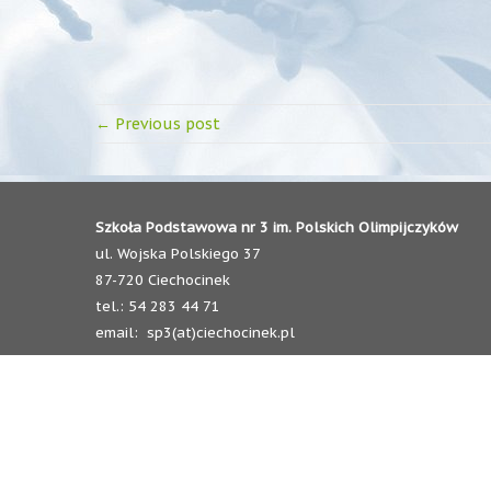
← Previous post
Szkoła Podstawowa nr 3 im. Polskich Olimpijczyków
ul. Wojska Polskiego 37
87-720 Ciechocinek
tel.: 54 283 44 71
email: sp3(at)ciechocinek.pl
Copyright 
Zdjęcia umieszczone na stronie, są własnością Szkoł