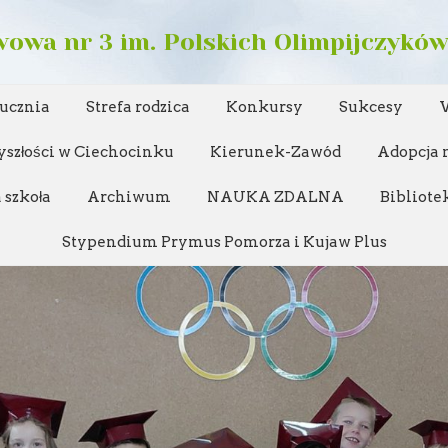
owa nr 3 im. Polskich Olimpijczykó
 ucznia
Strefa rodzica
Konkursy
Sukcesy
yszłości w Ciechocinku
Kierunek-Zawód
Adopcja n
 szkoła
Archiwum
NAUKA ZDALNA
Bibliote
Stypendium Prymus Pomorza i Kujaw Plus