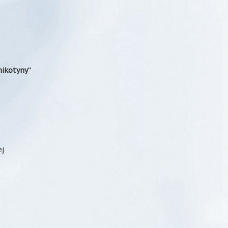
nikotyny”
ej