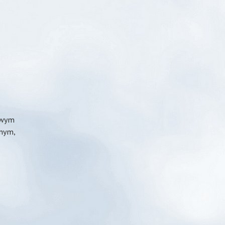
owym
nym,