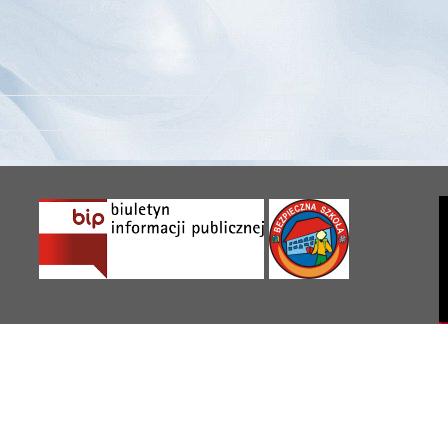
sp3.ciechocinek.pl – Wszelkie prawa zastrzeżone © 2013 || Strona uży
y Podstawowej nr 3 w Ciechocinku. Ich kopiowanie, przetwarzanie oraz
szkoły jest zabronione.