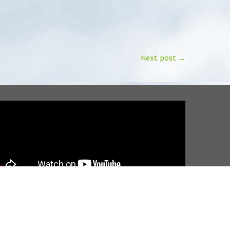
Next post →
wa cookies.
 wykorzystanie bez wiedzy i zgody autorów oraz władz