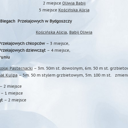
2 miejsce
Oliwia Babij
5 miejsce
Kościńska Alicja
 Biegach Przełajowych w Bydgoszczy
Kościńska Alicja
,
Babij Oliwia
Przełajowych chłopców
– 3 miejsce,
rzełajowych dziewcząt
– 4 miejsce,
runiu
ołaj Pasternacki
– 3m. 50m st. dowolnym, 6m. 50 m st. grzbiet
ał Kulpa
– 5m. 50 m stylem grzbietowym, 5m. 100 m st. zmien
– 2 miejsce
– 1 miejsce
ąt
– 2 miejsce