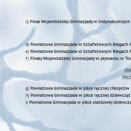
c)
Finał Wojewódzkiej Gimnazjady w Indywidualnych
d)
Powiatowa Gimnazjada w Sztafetowych Biegach 
e)
Powiatowa Gimnazjada w Sztafetowych Biegach P
f)
Finały Wojewódzkiej Gimnazjady w pływaniu w To
Mik
Mich
g)
Powiatowa Gimnazjada w piłce ręcznej chłopców
h)
Powiatowa Gimnazjada w piłce ręcznej dziewcząt
i)
Powiatowa Gimnazjada w piłce siatkowej dziewcz