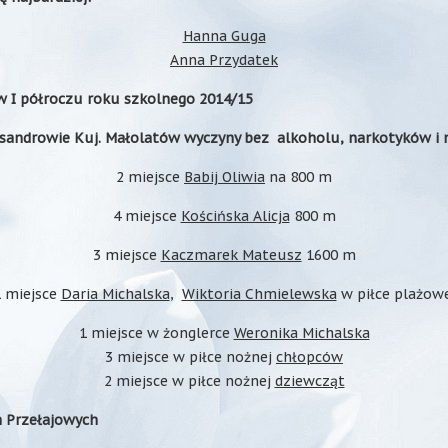
Hanna Guga
Anna Przydatek
w I półroczu roku szkolnego 2014/15
sandrowie Kuj. Małolatów wyczyny bez alkoholu, narkotyków i 
2 miejsce
Babij Oliwia
na 800 m
4 miejsce
Kościńska Alicja
800 m
3 miejsce
Kaczmarek Mateusz
1600 m
1 miejsce
Daria Michalska
,
Wiktoria Chmielewska
w piłce plażow
1 miejsce w żonglerce
Weronika Michalska
3 miejsce w piłce nożnej
chłopców
2 miejsce w piłce nożnej
dziewcząt
 Przełajowych