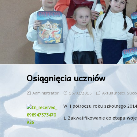
Osiągnięcia uczniów
Administrator
16/02/2015
Aktualności
,
Sukc
W I półroczu roku szkolnego 2014/
1. Zakwalifikowanie do
etapu woj