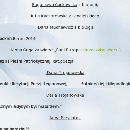
Bogusława Gackowska
z biologii,
Julia Kaczorowska
z j.angielskiego,
Daria Muchiewicz
z biologii.
rackim
,Berlin 2014
Hanna Guga
za wiersz „Pani Europa”
(przeczytaj wiersz)
ji i Pieśni Patriotycznej
, kat.poezja
Daria Trojanowska
enki i Recytacji Poezji Legionowej, żołnierskiej i Niepodległ
Daria Trojanowska
cznym „Gdybym był malarzem..”
Anna Przydatek
 najbardziej?”