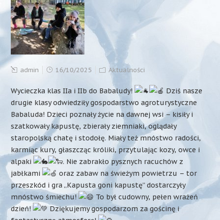
admin
16/10/2025
Aktualności
Wycieczka klas IIa i IIb do Babaludy!
Dziś nasze
drugie klasy odwiedziły gospodarstwo agroturystyczne
Babaluda! Dzieci poznały życie na dawnej wsi – kisiły i
szatkowały kapustę, zbierały ziemniaki, oglądały
staropolską chatę i stodołę. Miały też mnóstwo radości,
karmiąc kury, głaszcząc króliki, przytulając kozy, owce i
alpaki
. Nie zabrakło pysznych racuchów z
jabłkami
oraz zabaw na świeżym powietrzu – tor
przeszkód i gra „Kapusta goni kapustę” dostarczyły
mnóstwo śmiechu!
To był cudowny, pełen wrażeń
dzień!
Dziękujemy gospodarzom za gościnę i