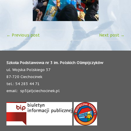
← Previous post
Next post →
Szkoła Podstawowa nr 3 im. Polskich Olimpijczyków
ul. Wojska Polskiego 37
87-720 Ciechocinek
tel.: 54 283 44 71
email: sp3(at)ciechocinek.pl