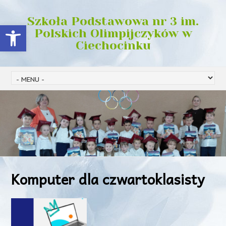
Szkoła Podstawowa nr 3 im.
Open toolbar
Polskich Olimpijczyków w
Ciechocinku
Komputer dla czwartoklasisty