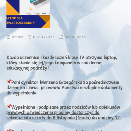
admin
05/11/2023
Aktualności
Każda uczennica i każdy uczeń klasy IV
otrzyma laptop,
który stanie się jej/jego kompanem w codziennej
edukacyjnej podróży!
Pani dyrektor Marzena Grzegórska za pośrednictwem
dziennika Librus, przesłała Państwu niezbędne dokumenty
do wypełnienia.
Wypełnione i podpisane przez rodziców lub opiekunów
prawnych oświadczenia prosimy dostarczyć do
sekretariatu szkoły
do 8 listopada (środa) do godziny 12.