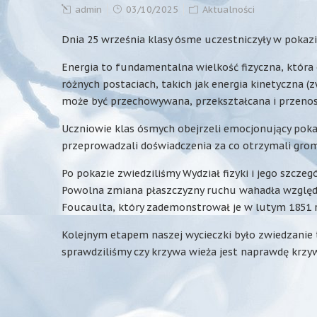
admin
03/10/2025
Aktualności
Dnia 25 września klasy ósme uczestniczyły w pokaz
Energia to fundamentalna wielkość fizyczna, która
różnych postaciach, takich jak energia kinetyczna (
może być przechowywana, przekształcana i przeno
Uczniowie klas ósmych obejrzeli emocjonujący pok
przeprowadzali doświadczenia za co otrzymali grom
Po pokazie zwiedziliśmy Wydział fizyki i jego szc
Powolna zmiana płaszczyzny ruchu wahadła względe
Foucaulta, który zademonstrował je w lutym 1851
Kolejnym etapem naszej wycieczki było zwiedzanie t
sprawdziliśmy czy krzywa wieża jest naprawdę krz