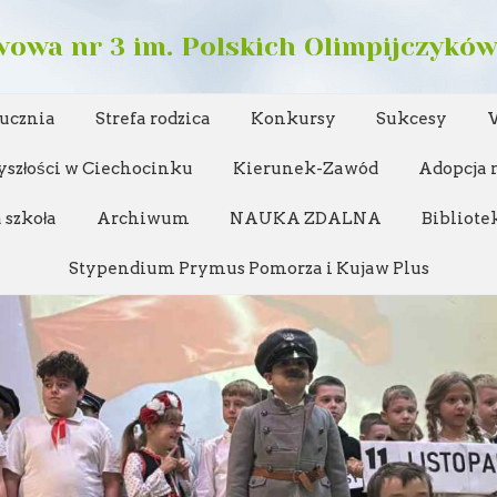
owa nr 3 im. Polskich Olimpijczykó
 ucznia
Strefa rodzica
Konkursy
Sukcesy
yszłości w Ciechocinku
Kierunek-Zawód
Adopcja n
 szkoła
Archiwum
NAUKA ZDALNA
Bibliote
Stypendium Prymus Pomorza i Kujaw Plus