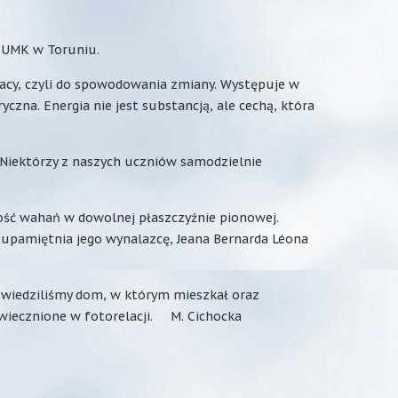
i UMK w Toruniu.
racy, czyli do spowodowania zmiany. Występuje w
czna. Energia nie jest substancją, ale cechą, która
Niektórzy z naszych uczniów samodzielnie
wość wahań w dowolnej płaszczyźnie pionowej.
upamiętnia jego wynalazcę, Jeana Bernarda Léona
 zwiedziliśmy dom, w którym mieszkał oraz
wiecznione w fotorelacji. M. Cichocka