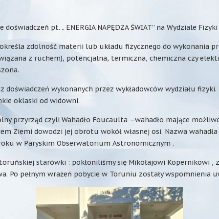
ie doświadczeń pt. „ ENERGIA NAPĘDZA ŚWIAT” na Wydziale Fizyk
 określa zdolność materii lub układu fizycznego do wykonania p
związana z ruchem), potencjalna, termiczna, chemiczna czy elektry
szona.
az doświadczeń wykonanych przez wykładowców wydziału fizyki. 
kie oklaski od widowni.
zególny przyrząd czyli Wahadło Foucaulta –wahadło mające możli
m Ziemi dowodzi jej obrotu wokół własnej osi. Nazwa wahadła 
 roku w Paryskim Obserwatorium Astronomicznym .
oruńskiej starówki : pokłoniliśmy się Mikołajowi Kopernikowi ,
ywa. Po pełnym wrażeń pobycie w Toruniu zostały wspomnienia u