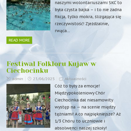
naszymi wolontariuszami SKC to
była czysta bajka – i to nie żadna
fikcja, tylko mokra, ślizgająca się
rzeczywistość! Zjeżdżalnie,
rwąca…
READ MORE
Festiwal Folkloru Kujaw w
Ciechocinku
admin
23/06/2025
Aktualności
Cóż to były za emocje!
Międzypokoleniowy Chór
Ciechocinka dał niesamowity
występ na — na scenie między
tężniami! A co najpiękniejsze? Aż
1/3 Chóru to uczniowie i
absolwenci naszej szkoły!