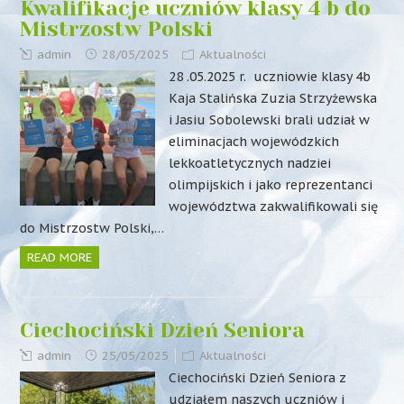
Kwalifikacje uczniów klasy 4 b do
Mistrzostw Polski
admin
28/05/2025
Aktualności
28 .05.2025 r. uczniowie klasy 4b
Kaja Stalińska Zuzia Strzyżewska
i Jasiu Sobolewski brali udział w
eliminacjach wojewódzkich
lekkoatletycznych nadziei
olimpijskich i jako reprezentanci
województwa zakwalifikowali się
do Mistrzostw Polski,…
READ MORE
Ciechociński Dzień Seniora
admin
25/05/2025
Aktualności
Ciechociński Dzień Seniora z
udziałem naszych uczniów i