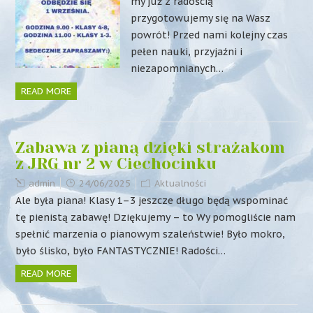
my już z radością
przygotowujemy się na Wasz
powrót! Przed nami kolejny czas
pełen nauki, przyjaźni i
niezapomnianych…
READ MORE
Zabawa z pianą dzięki strażakom
z JRG nr 2 w Ciechocinku
admin
24/06/2025
Aktualności
Ale była piana! Klasy 1–3 jeszcze długo będą wspominać
tę pienistą zabawę! Dziękujemy – to Wy pomogliście nam
spełnić marzenia o pianowym szaleństwie! Było mokro,
było ślisko, było FANTASTYCZNIE! Radości…
READ MORE