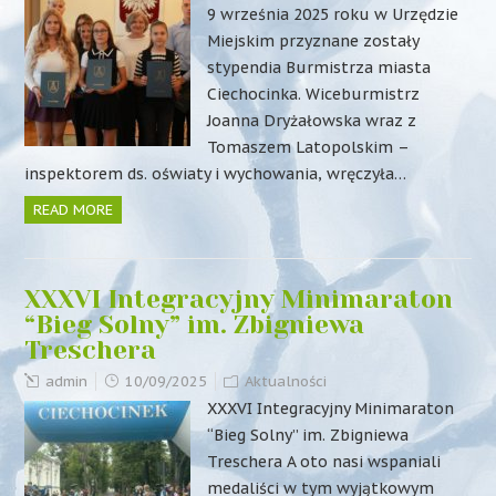
9 września 2025 roku w Urzędzie
Miejskim przyznane zostały
stypendia Burmistrza miasta
Ciechocinka. Wiceburmistrz
Joanna Dryżałowska wraz z
Tomaszem Latopolskim –
inspektorem ds. oświaty i wychowania, wręczyła…
READ MORE
XXXVI Integracyjny Minimaraton
“Bieg Solny” im. Zbigniewa
Treschera
admin
10/09/2025
Aktualności
XXXVI Integracyjny Minimaraton
“Bieg Solny” im. Zbigniewa
Treschera A oto nasi wspaniali
medaliści w tym wyjątkowym