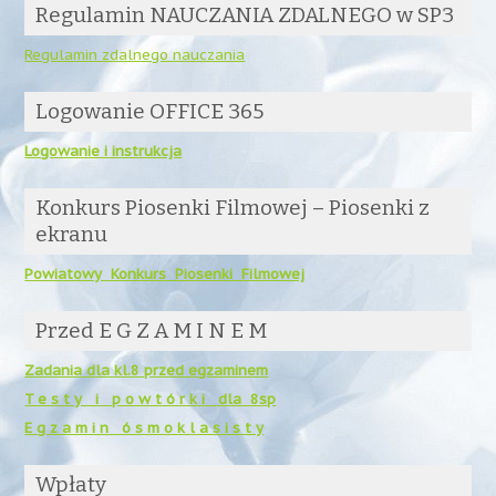
Regulamin NAUCZANIA ZDALNEGO w SP3
Regulamin zdalnego nauczania
Logowanie OFFICE 365
Logowanie i instrukcja
Konkurs Piosenki Filmowej – Piosenki z
ekranu
Powiatowy Konkurs Piosenki Filmowej
Przed E G Z A M I N E M
Zadania dla kl.8 przed egzaminem
T e s t y i p o w t ó r k i dla 8sp
E g z a m i n ó s m o k l a s i s t y
Wpłaty