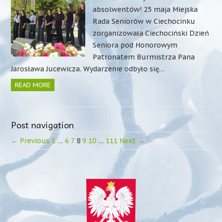
absolwentów! 25 maja Miejska
Rada Seniorów w Ciechocinku
zorganizowała Ciechociński Dzień
Seniora pod Honorowym
Patronatem Burmistrza Pana
Jarosława Jucewicza. Wydarzenie odbyło się…
READ MORE
Post navigation
← Previous
1
…
6
7
8
9
10
…
111
Next →