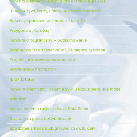
Konkurs Pięknego Czytania dla uczniów klas I–III
„Chemia żywi, leczy, ubiera, ale może szkodzić”
Sukcesy sportowe uczennic z klasy 5b
Przygoda z „Karolcią”
Konkurs ortograficzny – podsumowanie
Przełajowy Dzień Dziecka w SP3 między tężniami
Projekt ,, Kreatywna matematyka”
AFRYKAŃSKA PRZYGODA
(brak tytułu)
Konkurs chemiczny „Chemia żywi, leczy, ubiera, ale może
szkodzić”
Akcja sadzenia roślin z okazji Dnia Ziemi
Gramatyka przez doświadczanie
Spotkanie z Panem Zbigniewem Skrudlikiem