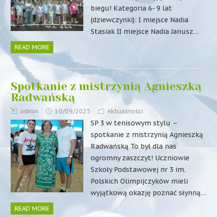
biegu! Kategoria 6- 9 lat
(dziewczynki): I miejsce Nadia
Stasiak II miejsce Nadia Janusz…
READ MORE
Spotkanie z mistrzynią Agnieszką
Radwańską
admin
10/09/2025
Aktualności
SP 3 w tenisowym stylu –
spotkanie z mistrzynią Agnieszką
Radwańską To był dla nas
ogromny zaszczyt! Uczniowie
Szkoły Podstawowej nr 3 im.
Polskich Olimpijczyków mieli
wyjątkową okazję poznać słynną…
READ MORE