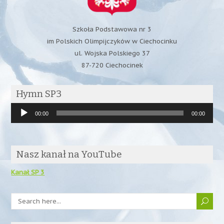
Szkoła Podstawowa nr 3
im Polskich Olimpijczyków w Ciechocinku
ul. Wojska Polskiego 37
87-720 Ciechocinek
Hymn SP3
Odtwarzacz
00:00
00:00
plików
dźwiękowych
Nasz kanał na YouTube
Kanał SP 3