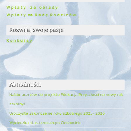
W p ł a t y z a o b i a d y
W p ł a t y na R a d ę R o d z i c ó w
Rozwijaj swoje pasje
K o n k u r s y
Aktualności
Nabór uczniów do projektu Edukacja Przyszłości na nowy rok
szkolny!
Uroczyste zakończenie roku szkolnego 2025/ 2026
Wycieczka klas trzecich po Ciechocink