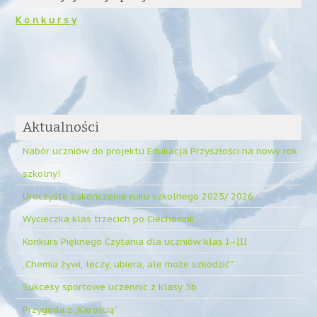
K o n k u r s y
Aktualności
Nabór uczniów do projektu Edukacja Przyszłości na nowy rok
szkolny!
Uroczyste zakończenie roku szkolnego 2025/ 2026
Wycieczka klas trzecich po Ciechocink
Konkurs Pięknego Czytania dla uczniów klas I–III
„Chemia żywi, leczy, ubiera, ale może szkodzić”
Sukcesy sportowe uczennic z klasy 5b
Przygoda z „Karolcią”