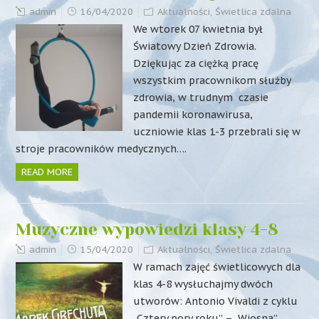
admin
16/04/2020
Aktualności
,
Świetlica zdalna
We wtorek 07 kwietnia był
Światowy Dzień Zdrowia.
Dziękując za ciężką pracę
wszystkim pracownikom służby
zdrowia, w trudnym czasie
pandemii koronawirusa,
uczniowie klas 1-3 przebrali się w
stroje pracowników medycznych….
READ MORE
Muzyczne wypowiedzi klasy 4-8
admin
15/04/2020
Aktualności
,
Świetlica zdalna
W ramach zajęć świetlicowych dla
klas 4-8 wysłuchajmy dwóch
utworów: Antonio Vivaldi z cyklu
„Cztery pory roku” – „Wiosna”