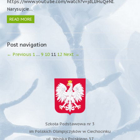
https://www.youtube.com/watch?v=jdLlJHuQeNI.
Narysujcie…
READ MORE
Post navigation
← Previous
1
…
9
10
11
12
Next →
Szkoła Podstawowa nr 3
im Polskich Olimpijczyków w Ciechocinku
ul. Wojska Polskiego 37