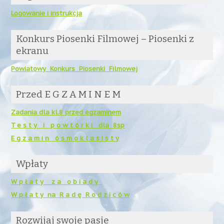
Logowanie i instrukcja
Konkurs Piosenki Filmowej – Piosenki z
ekranu
Powiatowy Konkurs Piosenki Filmowej
Przed E G Z A M I N E M
Zadania dla kl.8 przed egzaminem
T e s t y i p o w t ó r k i dla 8sp
E g z a m i n ó s m o k l a s i s t y
Wpłaty
W p ł a t y z a o b i a d y
W p ł a t y na R a d ę R o d z i c ó w
Rozwijaj swoje pasje