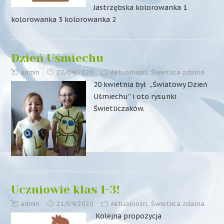
Jastrzębska kolorowanka 1
kolorowanka 3 kolorowanka 2
Dzień Uśmiechu
admin
22/04/2020
Aktualności
,
Świetlica zdalna
20 kwietnia był „Światowy Dzień
Uśmiechu” i oto rysunki
Świetliczaków.
Uczniowie klas 1-3!
admin
21/04/2020
Aktualności
,
Świetlica zdalna
Kolejna propozycja