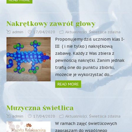
Nakrętkowy zawrót głowy
admin
17/04/2020
Aktualności
,
Świetlica zdalna
Proponujemy dziś uczniom klas I-
III ( i nie tylko ) nakrętkową
zabawę. Każdy z Was zbiera z
pewnością nakrętki. Zanim jednak
trafią one do punktu zbiórki,
możecie je wykorzystać do…
READ MORE
Muzyczna świetlica
admin
17/04/2020
Aktualności
,
Świetlica zdalna
W ramach zajęć świetlicowych
zapraszam do wspólnego