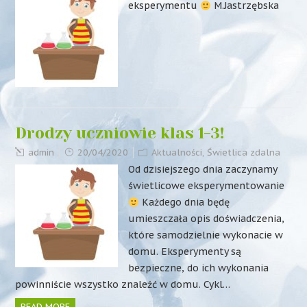
eksperymentu
M.Jastrzębska
Drodzy uczniowie klas 1-3!
admin
20/04/2020
Aktualności
,
Świetlica zdalna
Od dzisiejszego dnia zaczynamy
świetlicowe eksperymentowanie
Każdego dnia będę
umieszczała opis doświadczenia,
które samodzielnie wykonacie w
domu. Eksperymenty są
bezpieczne, do ich wykonania
powinniście wszystko znaleźć w domu. Cykl…
READ MORE