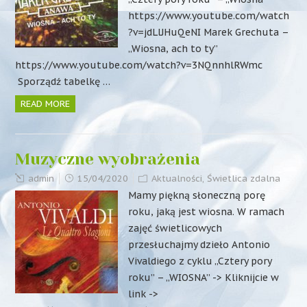
https://www.youtube.com/watch
?v=jdLlJHuQeNI Marek Grechuta –
„Wiosna, ach to ty”
https://www.youtube.com/watch?v=3NQnnhlRWmc
Sporządź tabelkę …
READ MORE
Muzyczne wyobrażenia
admin
15/04/2020
Aktualności
,
Świetlica zdalna
Mamy piękną słoneczną porę
roku, jaką jest wiosna. W ramach
zajęć świetlicowych
przesłuchajmy dzieło Antonio
Vivaldiego z cyklu „Cztery pory
roku” – „WIOSNA” -> Kliknijcie w
link ->