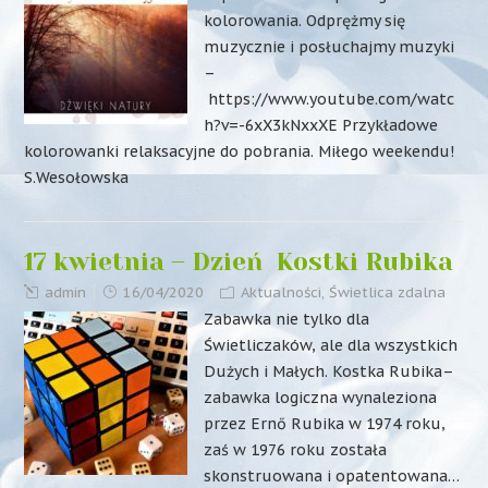
kolorowania. Odprężmy się
muzycznie i posłuchajmy muzyki
–
https://www.youtube.com/watc
h?v=-6xX3kNxxXE Przykładowe
kolorowanki relaksacyjne do pobrania. Miłego weekendu!
S.Wesołowska
17 kwietnia – Dzień Kostki Rubika
admin
16/04/2020
Aktualności
,
Świetlica zdalna
Zabawka nie tylko dla
Świetliczaków, ale dla wszystkich
Dużych i Małych. Kostka Rubika–
zabawka logiczna wynaleziona
przez Ernő Rubika w 1974 roku,
zaś w 1976 roku została
skonstruowana i opatentowana…