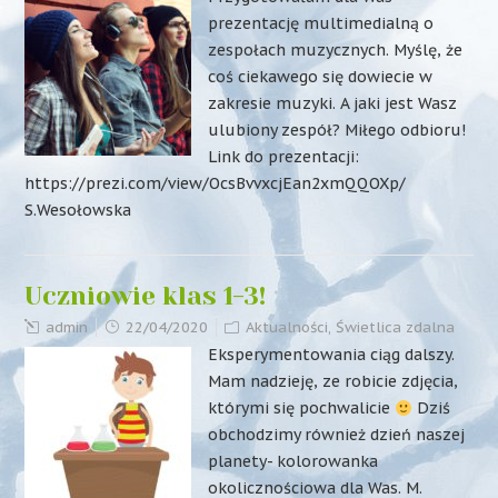
prezentację multimedialną o
zespołach muzycznych. Myślę, że
coś ciekawego się dowiecie w
zakresie muzyki. A jaki jest Wasz
ulubiony zespół? Miłego odbioru!
Link do prezentacji:
https://prezi.com/view/OcsBvvxcjEan2xmQQOXp/
S.Wesołowska
Uczniowie klas 1-3!
admin
22/04/2020
Aktualności
,
Świetlica zdalna
Eksperymentowania ciąg dalszy.
Mam nadzieję, ze robicie zdjęcia,
którymi się pochwalicie
Dziś
obchodzimy również dzień naszej
planety- kolorowanka
okolicznościowa dla Was. M.