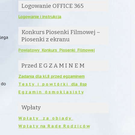
Logowanie OFFICE 365
Logowanie i instrukcja
Konkurs Piosenki Filmowej –
lega
Piosenki z ekranu
Powiatowy Konkurs Piosenki Filmowej
Przed E G Z A M I N E M
Zadania dla kl.8 przed egzaminem
 do
T e s t y i p o w t ó r k i dla 8sp
E g z a m i n ó s m o k l a s i s t y
Wpłaty
W p ł a t y z a o b i a d y
W p ł a t y na R a d ę R o d z i c ó w