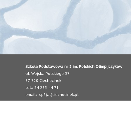
Szkoła Podstawowa nr 3 im. Polskich Olimpijczyków
ul. Wojska Polskiego 37
87-720 Ciechocinek
tel.: 54 283 44 71
email: sp3(at)ciechocinek.pl
Copyright 
Zdjęcia umieszczone na stronie, są własnością Szkoł