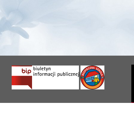
sp3.ciechocinek.pl – Wszelkie prawa zastrzeżone © 2013 || Strona uży
y Podstawowej nr 3 w Ciechocinku. Ich kopiowanie, przetwarzanie oraz