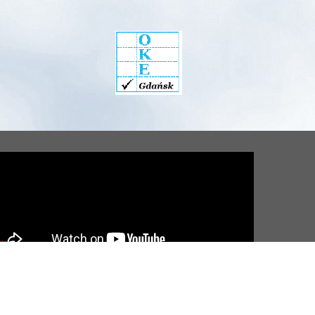
wa cookies.
 wykorzystanie bez wiedzy i zgody autorów oraz władz