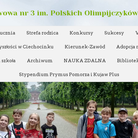
owa nr 3 im. Polskich Olimpijczykó
 ucznia
Strefa rodzica
Konkursy
Sukcesy
yszłości w Ciechocinku
Kierunek-Zawód
Adopcja n
 szkoła
Archiwum
NAUKA ZDALNA
Bibliote
Stypendium Prymus Pomorza i Kujaw Plus