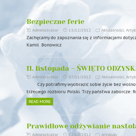
Bezpieczne ferie
Administrator
13/12/2012
Aktualności
,
Artyk
Zachęcamy do zapoznania się z informacjami dotycz
Kamil Bonowicz
11. listopada – ŚWIĘTO ODZY
Administrator
07/11/2012
Aktualności
,
Artyk
Czy potrafimy wyobrazić sobie życie bez wolności 
trzeciego rozbioru Polski. Trzy państwa zaborcze: R
READ MORE
Prawidłowe odżywianie nasto
Administrator
22/10/2012
Artykuły