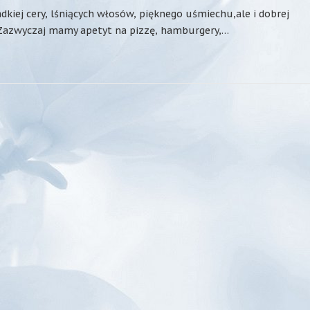
ej cery, lśniących włosów, pięknego uśmiechu,ale i dobrej
. Zazwyczaj mamy apetyt na pizzę, hamburgery,…