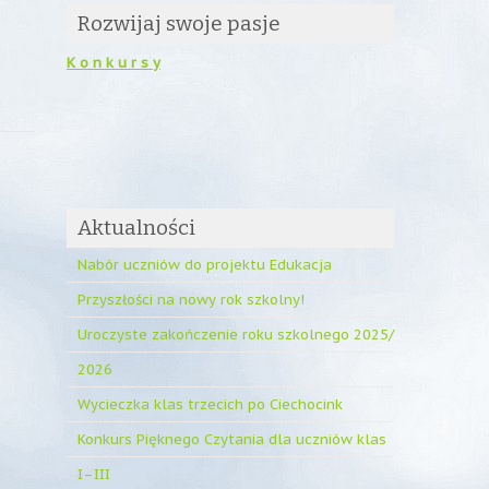
Rozwijaj swoje pasje
K o n k u r s y
Aktualności
Nabór uczniów do projektu Edukacja
Przyszłości na nowy rok szkolny!
Uroczyste zakończenie roku szkolnego 2025/
2026
Wycieczka klas trzecich po Ciechocink
Konkurs Pięknego Czytania dla uczniów klas
I–III