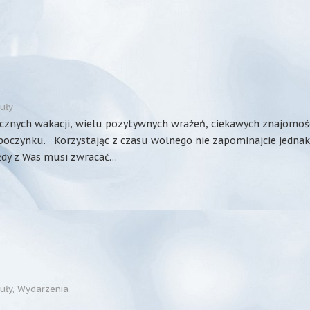
uły
cznych wakacji, wielu pozytywnych wrażeń, ciekawych znajomośc
poczynku. Korzystając z czasu wolnego nie zapominajcie jednak
żdy z Was musi zwracać…
uły
,
Wydarzenia