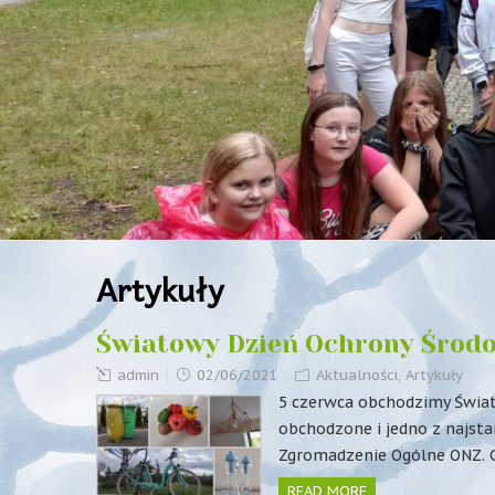
Artykuły
Światowy Dzień Ochrony Środ
admin
02/06/2021
Aktualności
,
Artykuły
5 czerwca obchodzimy Świato
obchodzone i jedno z najsta
Zgromadzenie Ogólne ONZ. 
READ MORE