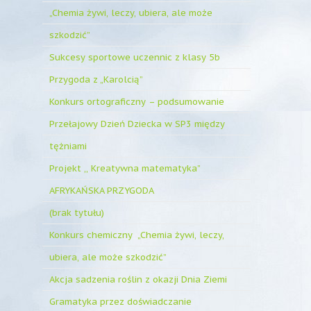
„Chemia żywi, leczy, ubiera, ale może
szkodzić”
Sukcesy sportowe uczennic z klasy 5b
Przygoda z „Karolcią”
Konkurs ortograficzny – podsumowanie
Przełajowy Dzień Dziecka w SP3 między
tężniami
Projekt ,, Kreatywna matematyka”
AFRYKAŃSKA PRZYGODA
(brak tytułu)
Konkurs chemiczny „Chemia żywi, leczy,
ubiera, ale może szkodzić”
Akcja sadzenia roślin z okazji Dnia Ziemi
Gramatyka przez doświadczanie