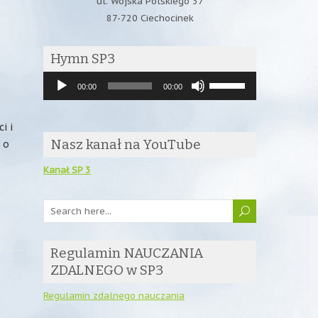
ul. Wojska Polskiego 37
87-720 Ciechocinek
Hymn SP3
Odtwarzacz
Używaj
00:00
00:00
plików
strzałek
dźwiękowych
do
i i
góry/do
Nasz kanał na YouTube
 o
dołu
aby
Kanał SP 3
zwiększyć
lub
zmniejszyć
głośność.
Regulamin NAUCZANIA
ZDALNEGO w SP3
Regulamin zdalnego nauczania